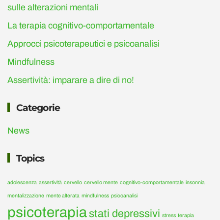
sulle alterazioni mentali
La terapia cognitivo-comportamentale
Approcci psicoterapeutici e psicoanalisi
Mindfulness
Assertività: imparare a dire di no!
Categorie
News
Topics
adolescenza
assertività
cervello
cervello mente
cognitivo-comportamentale
insonnia
mentalizzazione
mente alterata
mindfulness
psicoanalisi
psicoterapia
stati depressivi
stress
terapia