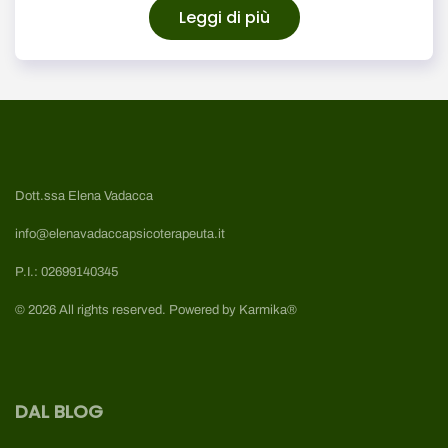
Leggi di più
Dott.ssa Elena Vadacca
info@elenavadaccapsicoterapeuta.it
P.I.: 02699140345
©
2026
All rights reserved.
Powered by
Karmika®
DAL BLOG