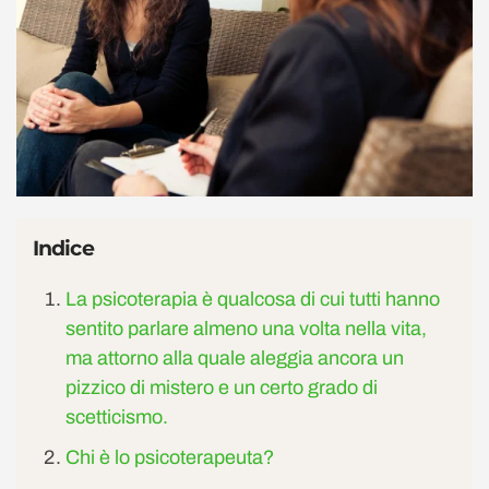
Indice
La psicoterapia è qualcosa di cui tutti hanno
sentito parlare almeno una volta nella vita,
ma attorno alla quale aleggia ancora un
pizzico di mistero e un certo grado di
scetticismo.
Chi è lo psicoterapeuta?