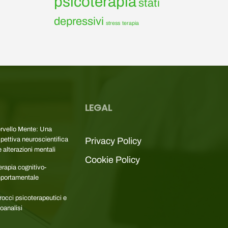
psicoterapia
stati
depressivi
stress
terapia
LEGAL
ervello Mente: Una
pettiva neuroscientifica
Privacy Policy
e alterazioni mentali
Cookie Policy
erapia cognitivo-
portamentale
occi psicoterapeutici e
oanalisi