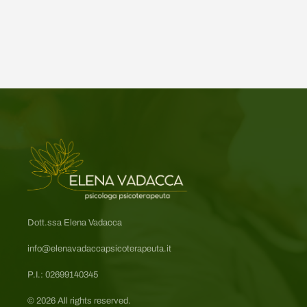
Dott.ssa Elena Vadacca
info@elenavadaccapsicoterapeuta.it
P.I.: 02699140345
©
2026
All rights reserved.