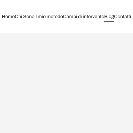
Home
Chi Sono
Il mio metodo
Campi di intervento
Blog
Contatti