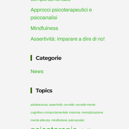
Approcci psicoterapeutici e
psicoanalisi
Mindfulness
Assertività: imparare a dire di no!
Categorie
News
Topics
adolescenza
assertività
cervello
cervello mente
cognitivo-comportamentale
insonnia
mentalizzazione
mente alterata
mindfulness
psicoanalisi