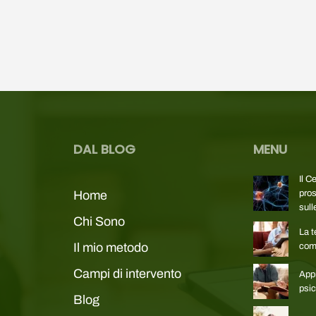
DAL BLOG
MENU
Il C
Home
pros
sull
Chi Sono
La t
Il mio metodo
com
Campi di intervento
Appr
psic
Blog