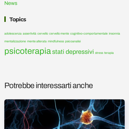
News
Topics
adolescenza
assertività
cervello
cervello mente
cognitivo-comportamentale
insonnia
mentalizzazione
mente alterata
mindfulness
psicoanalisi
psicoterapia
stati depressivi
stress
terapia
Potrebbe interessarti anche